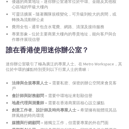
優越的商業地址 – 迷你辦公室通常位於中環、金鐘及其他核
心區域的甲級大樓內
可靈活擴展 – 隨著團隊規模變化，可升級到較大的房間，或
轉換為流動辦公桌
費用全包 – 通常包含水電費、網路、清潔及接待服務
專業形象 – 位於主要商業大樓內的尊貴地址，能向客戶與合
作夥伴展現信譽
誰在香港使用迷你辦公室？
迷你辦公室吸引了極為廣泛的專業人士。在 Metro Workspace，其
位於中環的據點特別受到以下行業人士的青睞：
法律與合規專業人士 –
需要私密、保密的辦公空間來會見客
戶
會計師與財務顧問 –
需要中環地址來彰顯信譽
地產代理與測量師 –
需要在香港商業區核心設立據點
創意工作者、設計師及時尚專業人士 –
希望擁有能體現其品
牌風格的時尚環境
媒體與行銷顧問 –
雖獨立工作，但需要專業的外在門面