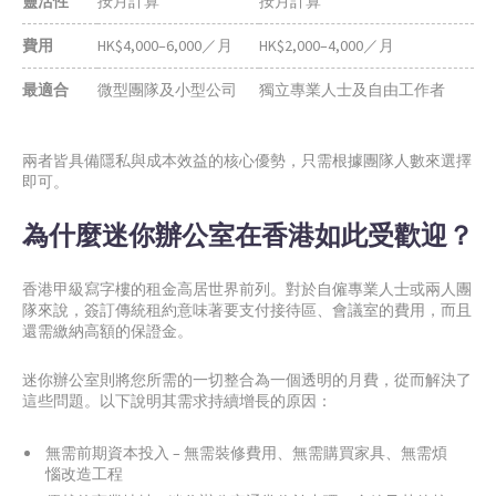
靈活性
按月計算
按月計算
費用
HK$4,000–6,000／月
HK$2,000–4,000／月
最適合
微型團隊及小型公司
獨立專業人士及自由工作者
兩者皆具備隱私與成本效益的核心優勢，只需根據團隊人數來選擇
即可。
為什麼迷你辦公室在香港如此受歡迎？
香港甲級寫字樓的租金高居世界前列。對於自僱專業人士或兩人團
隊來說，簽訂傳統租約意味著要支付接待區、會議室的費用，而且
還需繳納高額的保證金。
迷你辦公室則將您所需的一切整合為一個透明的月費，從而解決了
這些問題。以下說明其需求持續增長的原因：
無需前期資本投入 – 無需裝修費用、無需購買家具、無需煩
惱改造工程