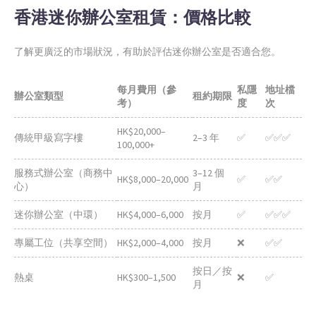
香港迷你辦公室租賃：價格比較
了解更廣泛的市場狀況，有助於評估迷你辦公室是否適合您。
每月費用（參
私隱
地址檔
辦公室類型
租約期限
考）
度
次
HK$20,000–
傳統甲級寫字樓
2–3 年
✅
✅✅✅
100,000+
服務式辦公室（商務中
3–12 個
HK$8,000–20,000
✅
✅✅
心）
月
迷你辦公室（中環）
HK$4,000–6,000
按月
✅
✅✅✅
專屬工位（共享空間）
HK$2,000–4,000
按月
❌
✅✅
按日／按
熱桌
HK$300–1,500
❌
✅
月