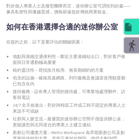
對於個人專業人士及微型團隊而言，迷你辦公室可謂恰到好處——
兼具私密性與優越質感，價格卻遠低於傳統商業租金。
如何在香港選擇合適的迷你辦公室
在簽約之前，以下是要評估的關鍵因素：
地點與港鐵交通便利性 – 鄰近主要港鐵站出口，對於客戶會
面與日常通勤極為重要
租約靈活性 – 尋找按月租用、無長期綁約的方案
包含的設施 – 確保高速網路、列印服務及會議室使用額度都
已包含在內
接待服務 – 設有專人管理的接待處，可專業地處理郵件、訪
客與電話
24/7 全天候進出 – 對於跨時區工作或工時不固定的專業人士
來說不可或缺
社群與人脈交流 – 最優質的迷你辦公空間不僅提供辦公桌，
更能讓您與志同道合的專業人士建立連結
新創公司優惠方案 – Metro Workspace 為早期新創公司及創
業家提供特別方案，若您正處於此階段，值得主動詢問