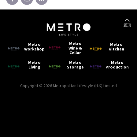
置頂
Metro
Metro
Metro
Wine &
Workshop
Kitchen
Cellar
Metro
Metro
Metro
Living
Storage
Production
Copyright © 2026 Metropolitan Lifestyle (H.K) Limited